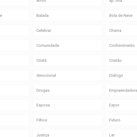
Amor
ap. rina
ce
Balada
Bola de Neve
Celebrar
Chama
Comunidade
Conhecimento
Cristã
Cristão
devocional
Diálogo
Drogas
Empreendedor
Esposa
Expor
Filhos
Futuro
Justiça
Ler