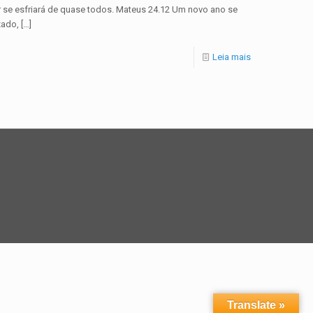
mor se esfriará de quase todos. Mateus 24.12 Um novo ano se
zado,
[…]
Leia mais
Translate »