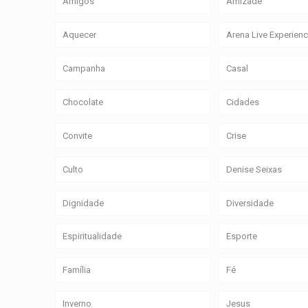
Amigos
Amizade
Aquecer
Arena Live Experien
Campanha
Casal
Chocolate
Cidades
Convite
Crise
Culto
Denise Seixas
Dignidade
Diversidade
Espiritualidade
Esporte
Família
Fé
Inverno
Jesus