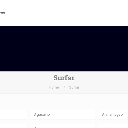
eos
Surfar
Home
Surfar
Agasalho
Alimentação