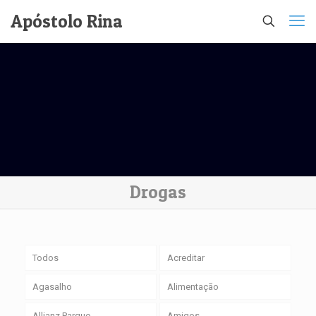
Apóstolo Rina
Drogas
Todos
Acreditar
Agasalho
Alimentação
Allianz Parque
Amigos