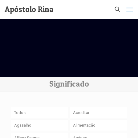
Apóstolo Rina
Significado
Todos
Acreditar
Agasalho
Alimentação
Allianz Parque
Amigos