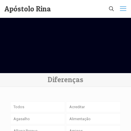
Apóstolo Rina
Diferenças
Todos
Acreditar
Agasalho
Alimentação
Allianz Parque
Amigos