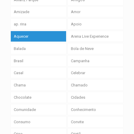
Amizade
Amor
ap. rina
Apoio
Aquecer
Arena Live Experience
Balada
Bola de Neve
Brasil
Campanha
Casal
Celebrar
Chama
Chamado
Chocolate
Cidades
Comunidade
Conhecimento
Consumo
Convite
Crise
Cristã