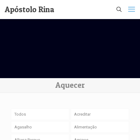
Apóstolo Rina
Aquecer
Todos
Acreditar
Agasalho
Alimentação
Allianz Parque
Amigos