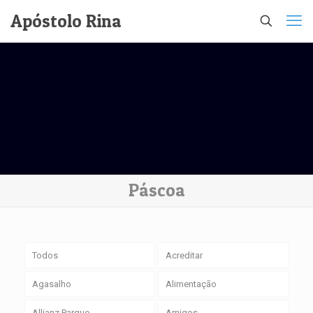
Apóstolo Rina
Páscoa
Todos
Acreditar
Agasalho
Alimentação
Allianz Parque
Amigos