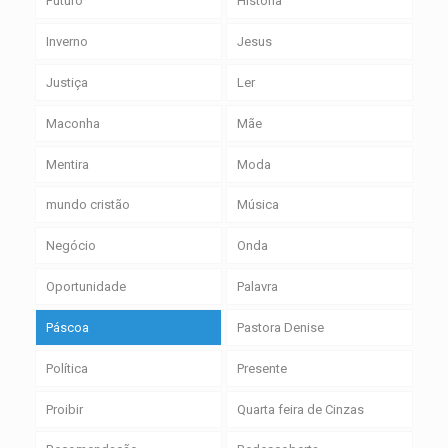
Futuro
História
Inverno
Jesus
Justiça
Ler
Maconha
Mãe
Mentira
Moda
mundo cristão
Música
Negócio
Onda
Oportunidade
Palavra
Páscoa
Pastora Denise
Política
Presente
Proibir
Quarta feira de Cinzas