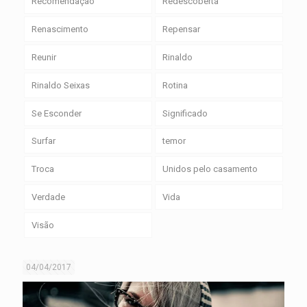
Recomendação
Redescoberta
Renascimento
Repensar
Reunir
Rinaldo
Rinaldo Seixas
Rotina
Se Esconder
Significado
Surfar
temor
Troca
Unidos pelo casamento
Verdade
Vida
Visão
04/04/2017