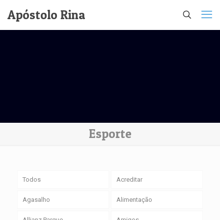
Apóstolo Rina
Esporte
Todos
Acreditar
Agasalho
Alimentação
Allianz Parque
Amigos